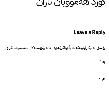
کورد هەموویان ئازان
Leave a Reply
پۆستی ئەلیکترۆنییەکەت بڵاوناکرێتەوە.
خانە پێویستەکان دەستنیشانکراون
بە
*
ناو
*