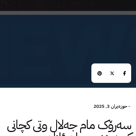
حوزه‌یران 3, 2025
سەرۆک مام جەلال وتی کچانی