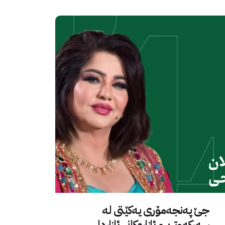
جێ پەنجەمۆری یەکێتی لە
سەرکەوتن و ئازارەکانی ئازاردا