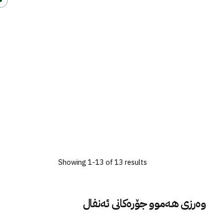
Showing 1-13 of 13 results
وەرزی هەموو جۆرەکانی ئەنفال