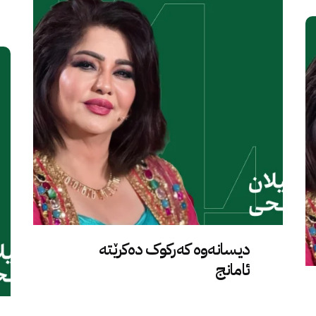
دیسانەوە کەرکوک دەکرێتە
ئامانج