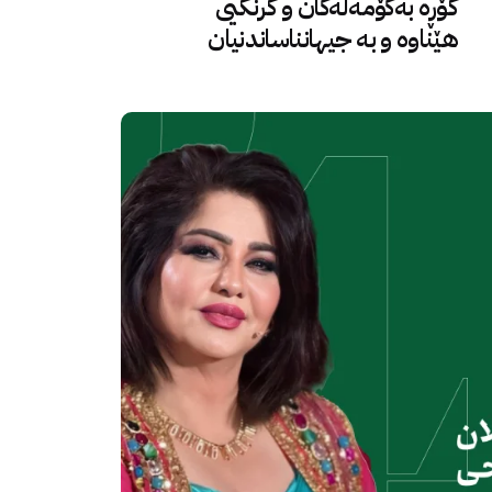
گۆڕە بەکۆمەڵەکان و گرنگیی
هێناوە و بە جیهانناساندنیان