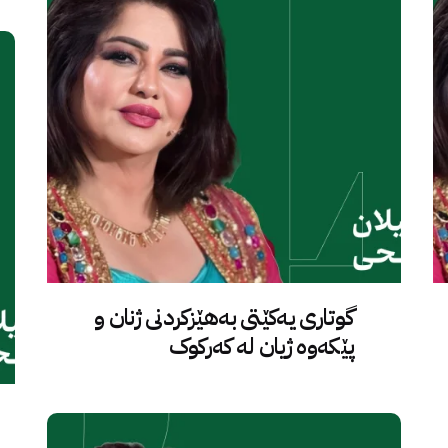
گوتاری یەکێتی بەهێزکردنی ژنان و
پێکەوە ژیان لە کەرکوک