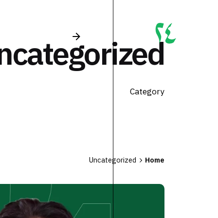
Ski
ncategorized
t
conten
Category
Uncategorized
Home