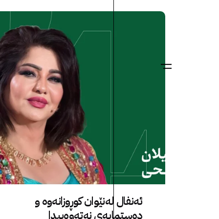
ئەنفال لەنێوان کوڕوزانەوە و
دەستمایەی نەتەوەییدا