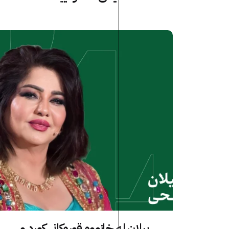
پیلان لە خانووە قوڕەکانی کورد و