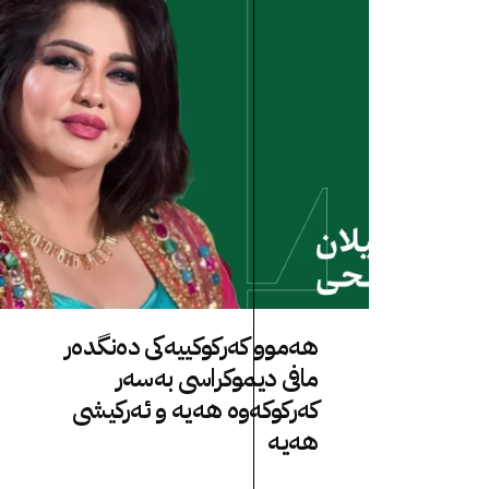
هەموو کەرکوکییەکی دەنگدەر
مافی دیموکراسی بەسەر
کەرکوکەوە هەیە و ئەرکیشی
هەیە