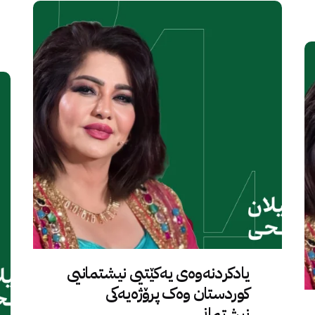
یادکردنەوەی یەکێتیی نیشتمانیی
کوردستان وەک پرۆژەیەکی
نیشتمانی